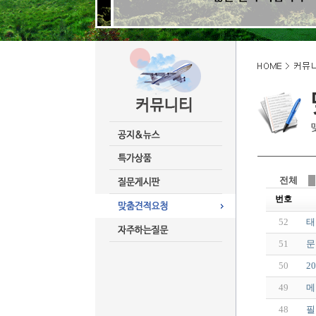
전체
번호
52
태
51
문
50
2
49
메
48
필